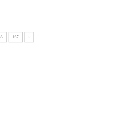
66
167
›