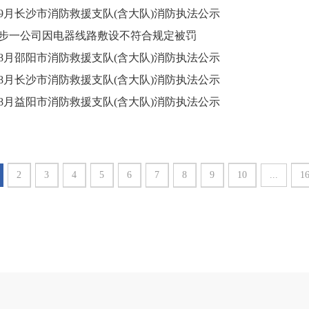
5年9月长沙市消防救援支队(含大队)消防执法公示
步一公司因电器线路敷设不符合规定被罚
5年8月邵阳市消防救援支队(含大队)消防执法公示
5年8月长沙市消防救援支队(含大队)消防执法公示
5年8月益阳市消防救援支队(含大队)消防执法公示
2
3
4
5
6
7
8
9
10
...
1