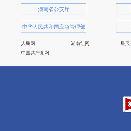
湖南省公安厅
中华人民共和国应急管理部
人民网
湖南红网
星辰
中国共产党网