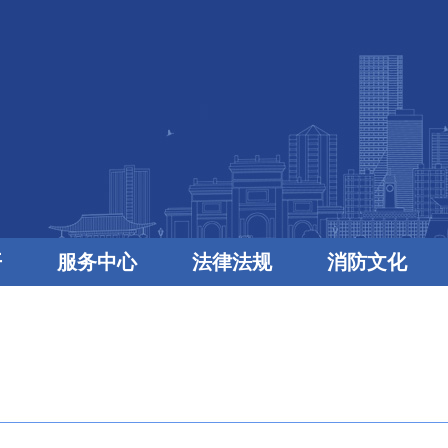
开
服务中心
法律法规
消防文化