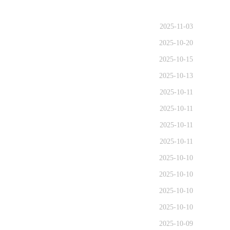
2025-11-03
2025-10-20
2025-10-15
2025-10-13
2025-10-11
2025-10-11
2025-10-11
2025-10-11
2025-10-10
2025-10-10
2025-10-10
2025-10-10
2025-10-09