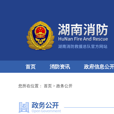
首页
消防资讯
政府信息公
您所在位置：
首页
>
政务公开