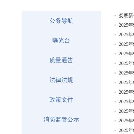
娄底新
公务导航
202
202
曝光台
202
202
质量通告
202
202
法律法规
202
202
政策文件
202
202
消防监管公示
202
202