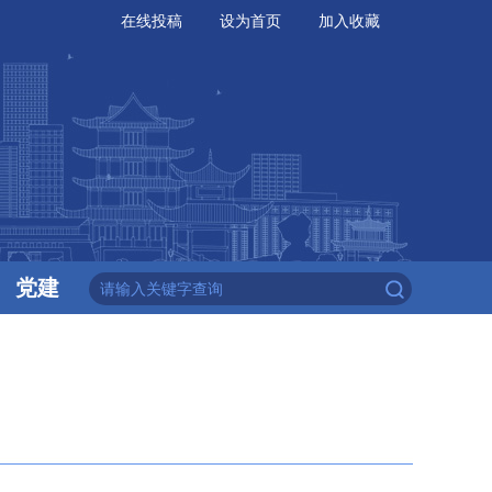
在线投稿
设为首页
加入收藏
党建