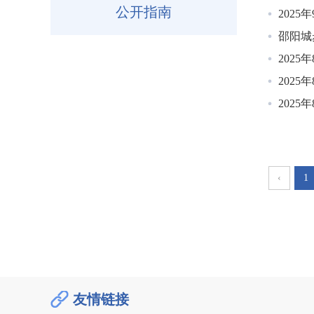
公开指南
202
邵阳城
202
202
202
‹
1
友情链接