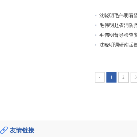
沈晓明毛伟明看
毛伟明赴省消防
毛伟明督导检查
沈晓明调研南岳
‹
1
2
3
友情链接