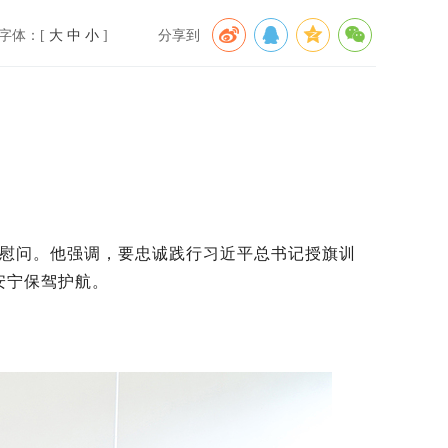
字体：[
大
中
小
]
分享到
研慰问。他强调，要忠诚践行习近平总书记授旗训
安宁保驾护航。