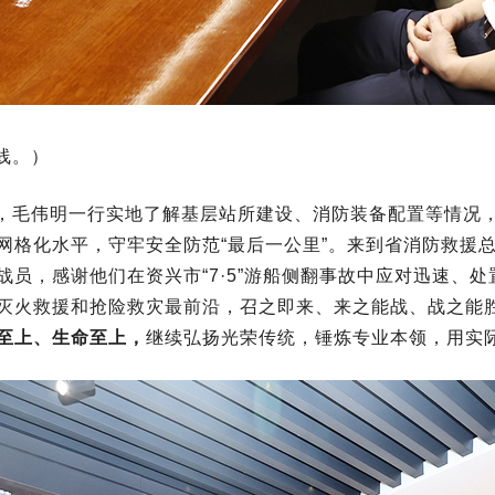
线。）
，毛伟明一行实地了解基层站所建设、消防装备配置等情况
网格化水平，守牢安全防范“最后一公里”。来到省消防救援
员，感谢他们在资兴市“7·5”游船侧翻事故中应对迅速、
灭火救援和抢险救灾最前沿，召之即来、来之能战、战之能
至上、生命至上
，
继续弘扬光荣传统，锤炼专业本领，用实