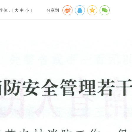
字体：[
大
中
小
]
分享到